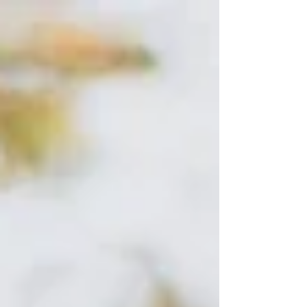
différentes selon l’âge, le contexte de vie, le sexe, et
surtout selon le terrain individuel. La naturopathie ne
prétend ni diagnostiquer ni traiter le TDAH au sens
médical. Elle propose en revanche une lecture
globale et complémentaire, visant à mieux
comprendre les mécanismes en