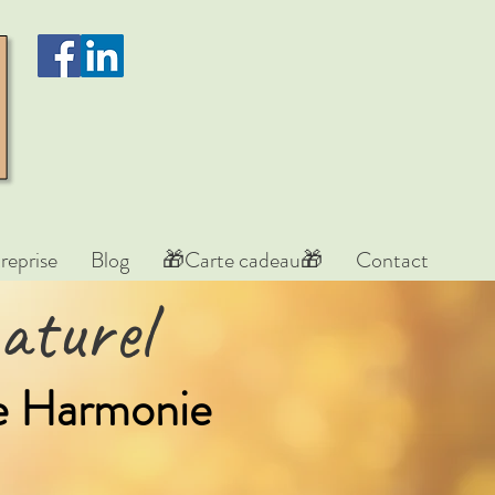
reprise
Blog
🎁Carte cadeau🎁
Contact
aturel
re Harmonie