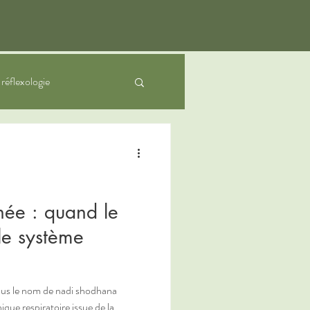
a réflexologie
nfants
rnée : quand le
 le système
sous le nom de nadi shodhana
que respiratoire issue de la