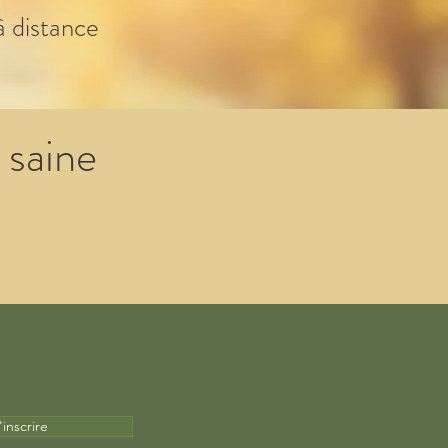
à distance
 saine
'inscrire