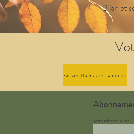
Bilan et s
Vot
Accueil Hellébore Harmonie
Abonneme
Votre adresse e-mail