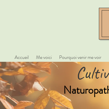
Accueil
Me voici
Pourquoi venir me voir
Culti
Naturopathe