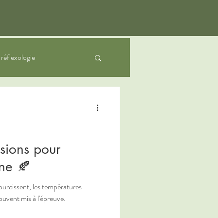
a réflexologie
nfants
usions pour
mne 🍂
ourcissent, les températures
ouvent mis à l'épreuve.