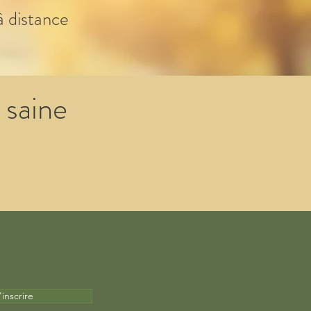
à distance
 saine
'inscrire