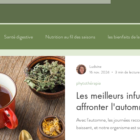
Santé digestive
Nutrition au fil des saisons
les bienfaits de l
ytothérapie
sommeil
bien-être
Naturopathie pour les e
Ludivine
16 nov. 2024
3 min de lecture
phytothérapie
Les meilleurs inf
affronter l'auto
Avec l'automne, les journées racc
baissent, et notre organisme est s