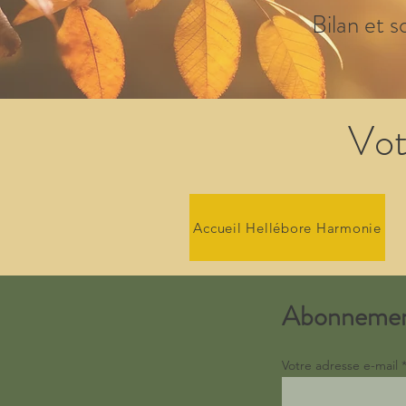
Bilan et s
Vot
Accueil Hellébore Harmonie
Abonneme
Votre adresse e-mail