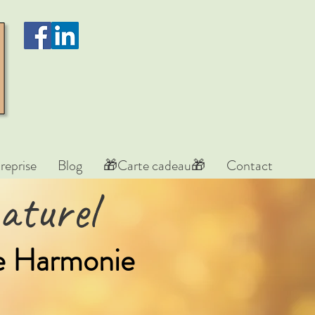
reprise
Blog
🎁Carte cadeau🎁
Contact
aturel
re Harmonie