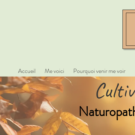
Accueil
Me voici
Pourquoi venir me voir
Culti
Naturopathe