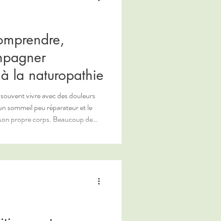
comprendre,
mpagner
à la naturopathie
t souvent vivre avec des douleurs
 un sommeil peu réparateur et le
 son propre corps. Beaucoup de
n après un long parcours médical,
u de solutions concrètes pour
 sens : non pas pour « guérir » la