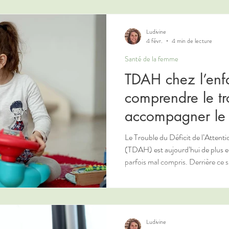
explique pourquoi un déséquilibre 
Ludivine
4 févr.
4 min de lecture
Santé de la femme
TDAH chez l’enfan
comprendre le t
accompagner le 
Le Trouble du Déficit de l’Attent
(TDAH) est aujourd’hui de plus e
parfois mal compris. Derrière ce sigle se cachent des réalités très
différentes selon l’âge, le contexte
terrain individuel. La naturopathie ne prétend ni diagnostiquer ni
traiter le TDAH au sens médical.
lecture globale et complémentaire
mécanismes en
Ludivine