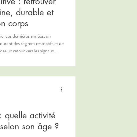
itive : retrouver
ine, durable et
on corps
ue, ces dernières années, un
rant des régimes restrictifs et de
opose un retour vers les signaux
urelle de la faim et la
dée sur la
entaire, la physiologie du
.
e
: quelle activité
 selon son âge ?