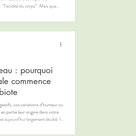
cidité du corps”. Mais que
méritent d’être clarifiées pour
our proposer un accompagnement
veau : pourquoi
bale commence
biote
igestifs, vos variations d’humeur ou
 en partie leur origine dans votre
tionnelle permanente entre le
veux central. Cette relation étroite