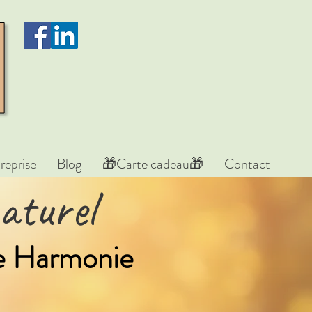
reprise
Blog
🎁Carte cadeau🎁
Contact
aturel
re Harmonie