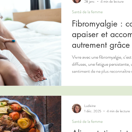
28 janv.
4 min de lecture
Santé de la femme
Fibromyalgie : 
apaiser et acco
autrement grâce 
Vivre avec une fibromyalgie, c’es
diffuses, une fatigue persistante,
sentiment de ne plus reconnaître
personnes arrivent en consultatio
avec un diagnostic posé… mais pe
améliorer leur quotidien. C’est précisément dans cet espace que la
naturopathie peut trouver tout son
fibromyalgie, mai
Ludivine
1 déc. 2025
4 min de lecture
Santé de la femme