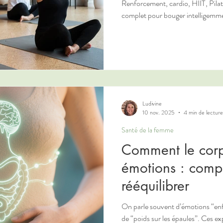
Renforcement, cardio, HIIT, Pila
complet pour bouger intelligemme
Ludivine
10 nov. 2025
4 min de lecture
Santé de la femme
Comment le corp
émotions : compr
rééquilibrer
On parle souvent d’émotions “enf
de “poids sur les épaules”. Ces e