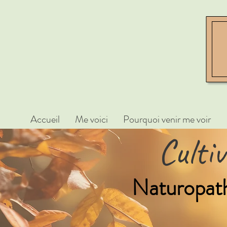
Accueil
Me voici
Pourquoi venir me voir
Culti
Naturopathe