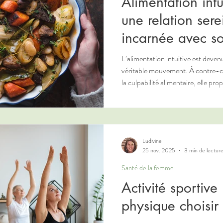
Alimentation intu
une relation sere
incarnée avec s
L’alimentation intuitive est deven
véritable mouvement. À contre-cou
la culpabilité alimentaire, elle pr
internes du corps, la régulation nat
réconciliation avec le plaisir de manger. Une approche fon
psychologie du comportement alim
métabolisme et les neurosciences
Ludivine
25 nov. 2025
3 min de lectur
Santé de la femme
Activité sportive 
physique choisir