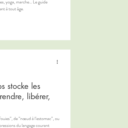
tes, yoga, marche… Le guide
nt à tout âge.
s stocke les
endre, libérer,
ouies”, de “nœud à l’estomac”, ou
xpressions du langage courant