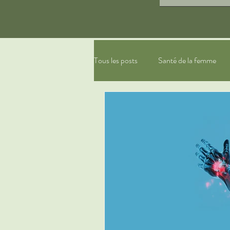
Tous les posts
Santé de la femme
gestion du stress, relaxation
ph