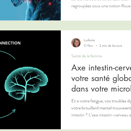
regroupées sous une notion floue : “l’a
signifie réellement cette acidité ? Et surtout, quel lien entretient elle
avec l’inflammation chronique ? En naturopathie, ces deux notions
sont souvent associées, mais elles 
éviter les idées simplistes et p
réellement perti
Ludivine
12 févr.
3 min de lecture
Santé de la femme
Axe intestin-cer
votre santé glo
dans votre micro
Et si votre fatigue, vos troubles d
votre brouillard mental trouvaient
intestin ? L’axe intestin-cerveau est aujourd’hui largement étudié. Il
désigne la communication bidirec
système digestif et le système ner