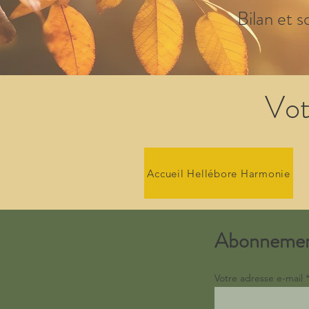
Bilan et s
Vot
Accueil Hellébore Harmonie
Abonneme
Votre adresse e-mail