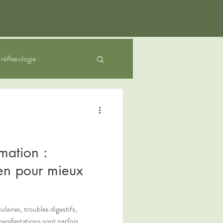
a réflexologie
nfants
mation :
ien pour mieux
ulaires, troubles digestifs,
manifestations sont parfois