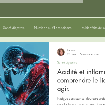
Santé digestive
Nutrition au fil des saisons
les bienfaits de l
ytothérapie
sommeil
bien-être
Naturopathie pour les e
Ludivine
25 mars
5 min de lecture
Santé digestive
Acidité et inflam
comprendre le l
agir.
Fatigue persistante, douleurs artic
sensibilité accrue au stress…Ces 