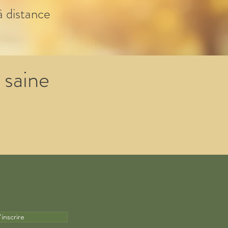
à distance
 saine
'inscrire