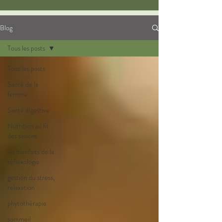
Blog
Tous les posts
Tous les posts
Santé de la
femme
Santé digestive
Nutrition au fil
des saisons
les bienfaits de la
réflexologie
gestion du stress,
relaxation
phytothérapie
sommeil