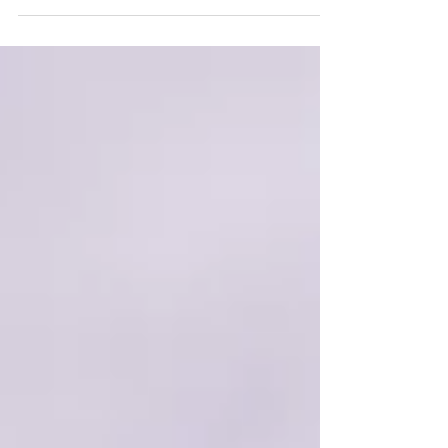
respiratoire issue de la tradition ayurvédique et
yogique. Elle consiste à respirer alternativement par
une narine puis l'autre, en bouchant successivement
chaque narine avec les doigts selon un schéma
précis. L’objectif ? Purifier les nadis (canaux
énergétiques subtils), recentrer le mental et
équilibrer le système nerveux autonome.