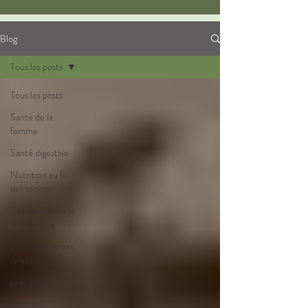
Blog
Tous les posts
Tous les posts
Santé de la
femme
Santé digestive
Nutrition au fil
des saisons
les bienfaits de la
réflexologie
gestion du stress,
relaxation
phytothérapie
sommeil