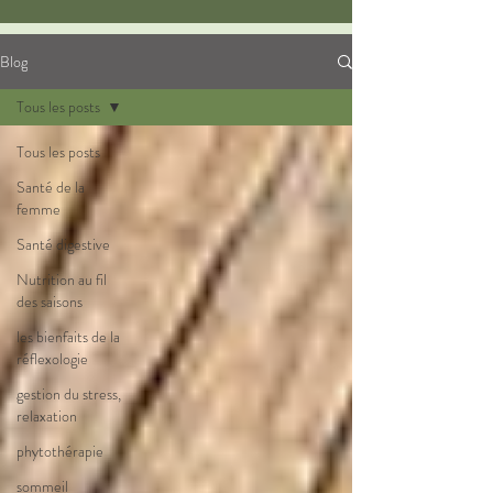
Blog
Tous les posts
Tous les posts
Santé de la
femme
Santé digestive
Nutrition au fil
des saisons
les bienfaits de la
réflexologie
gestion du stress,
relaxation
phytothérapie
sommeil