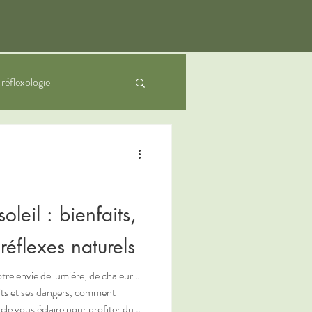
a réflexologie
nfants
oleil : bienfaits,
réflexes naturels
otre envie de lumière, de chaleur…
faits et ses dangers, comment
icle vous éclaire pour profiter du