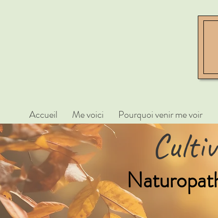
Accueil
Me voici
Pourquoi venir me voir
Culti
Naturopathe