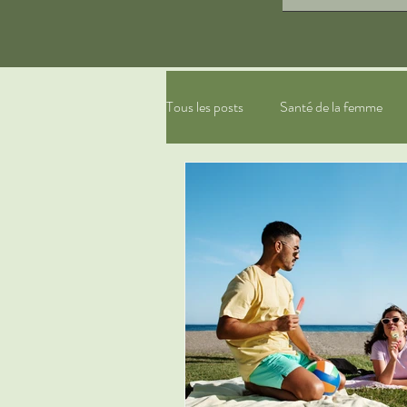
Tous les posts
Santé de la femme
gestion du stress, relaxation
ph