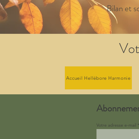
Bilan et s
Vot
Accueil Hellébore Harmonie
Abonneme
Votre adresse e-mail