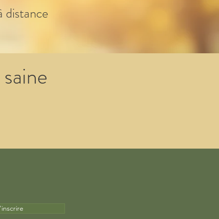
à distance
 saine
'inscrire