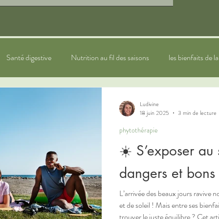
Santé digestive
Nutrition au fil des saisons
les bienfaits de l
ytothérapie
sommeil
bien-être
Naturopathie pour les e
Ludivine
18 juin 2025
3 min de lecture
phytothérapie
☀️ S’exposer au s
dangers et bons 
L’arrivée des beaux jours ravive n
et de soleil ! Mais entre ses bien
trouver le juste équilibre ? Cet art