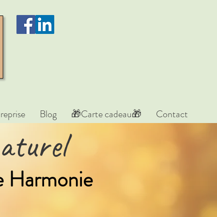
reprise
Blog
🎁Carte cadeau🎁
Contact
aturel
re Harmonie