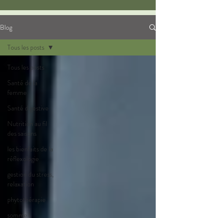
Blog
Tous les posts
Tous les posts
Santé de la
femme
Santé digestive
Nutrition au fil
des saisons
les bienfaits de la
réflexologie
gestion du stress,
relaxation
phytothérapie
sommeil