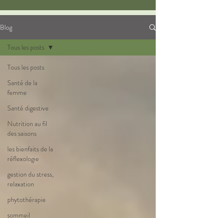
Blog
Tous les posts
Tous les posts
Santé de la
femme
Santé digestive
Nutrition au fil
des saisons
les bienfaits de la
réflexologie
gestion du stress,
relaxation
phytothérapie
sommeil