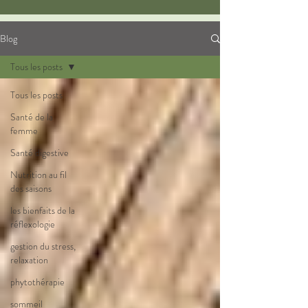
Blog
Tous les posts
Tous les posts
Santé de la
femme
Santé digestive
Nutrition au fil
des saisons
les bienfaits de la
réflexologie
gestion du stress,
relaxation
phytothérapie
sommeil