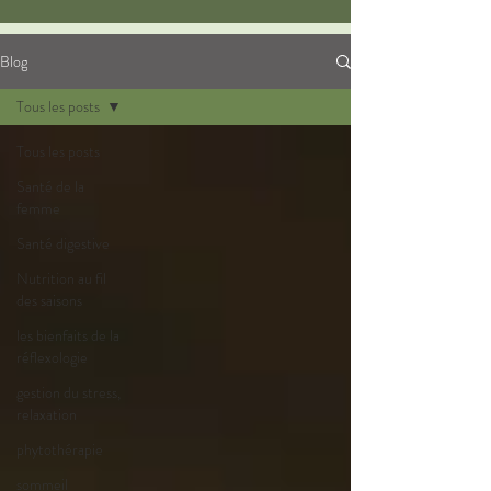
Blog
Tous les posts
Tous les posts
Santé de la
femme
Santé digestive
Nutrition au fil
des saisons
les bienfaits de la
réflexologie
gestion du stress,
relaxation
phytothérapie
sommeil