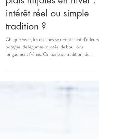
Bouillons, soupes et
plats mijotés en hiver :
intérêt réel ou simple
tradition ?
Chaque hiver, les cuisines se remplissent d’odeurs de
potages, de légumes mijotés, de bouillons
longuement frémis. On parle de tradition, de
réconfort, de cuisine « d’antan ». Mais si ces
pratiques culinaires avaient aussi une véritable
cohérence biologique ? En naturopathie,
l’alimentation n’est jamais analysée hors contexte. Le
corps n’a pas les mêmes priorités en janvier qu’en
juillet . Comprendre cela permet de distinguer la
tradition de l’adaptation physiologique. L’hiv