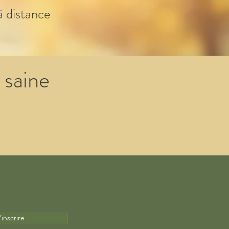
à distance
 saine
'inscrire