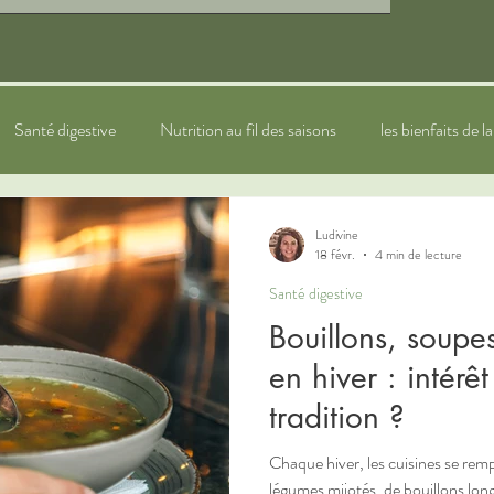
Santé digestive
Nutrition au fil des saisons
les bienfaits de l
ytothérapie
sommeil
bien-être
Naturopathie pour les e
Ludivine
18 févr.
4 min de lecture
Santé digestive
Bouillons, soupes
en hiver : intérê
tradition ?
Chaque hiver, les cuisines se rem
légumes mijotés, de bouillons lo