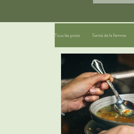
Tous les posts
Santé de la femme
gestion du stress, relaxation
ph