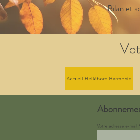
Bilan et s
Vot
Accueil Hellébore Harmonie
Abonneme
Votre adresse e-mail