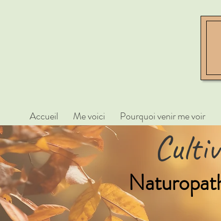
Accueil
Me voici
Pourquoi venir me voir
Culti
Naturopathe