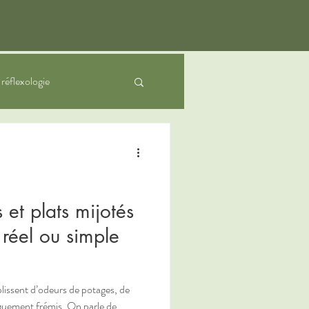
a réflexologie
nfants
 et plats mijotés
t réel ou simple
plissent d’odeurs de potages, de
nguement frémis. On parle de