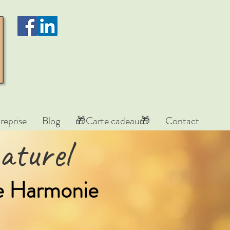
reprise
Blog
🎁Carte cadeau🎁
Contact
aturel
re Harmonie