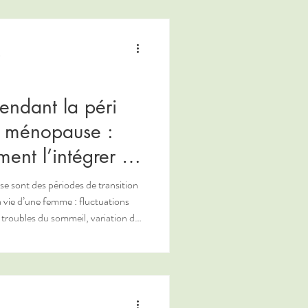
e
pendant la péri
a ménopause :
ent l’intégrer à
ent global
e sont des périodes de transition
 vie d’une femme : fluctuations
troubles du sommeil, variation de
nale, et parfois perte de cheveux,
ensité osseuse ... Face à ces
 des solutions naturelles
 qualité de vie.