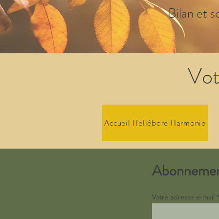
Bilan et s
Vot
Accueil Hellébore Harmonie
Abonneme
Votre adresse e-mail