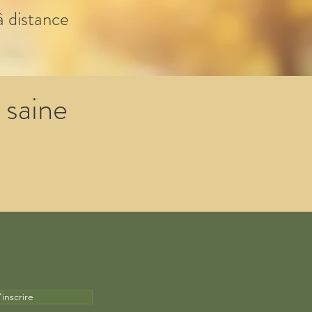
à distance
 saine
'inscrire