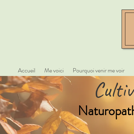
Accueil
Me voici
Pourquoi venir me voir
Culti
Naturopathe