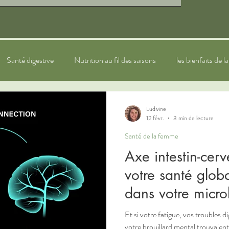
Santé digestive
Nutrition au fil des saisons
les bienfaits de l
ytothérapie
sommeil
bien-être
Naturopathie pour les e
Ludivine
12 févr.
3 min de lecture
Santé de la femme
Axe intestin-cer
votre santé glo
dans votre micro
Et si votre fatigue, vos troubles d
votre brouillard mental trouvaient