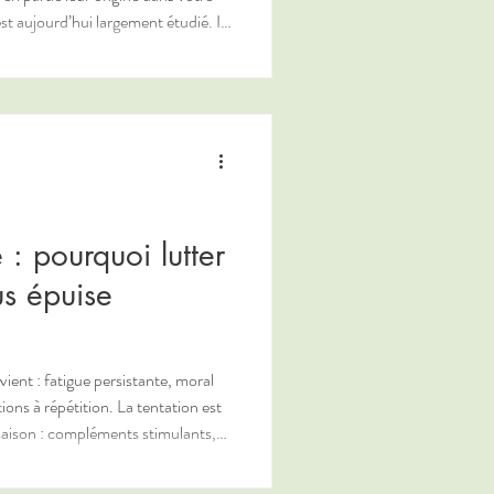
tionnelle permanente entre le
veux central. Cette relation étroite
intestinal peut impacter l’énergie,
l’immunité, la concentration, le stress… et inversement. En nat
e
 : pourquoi lutter
us épuise
ient : fatigue persistante, moral
ions à répétition. La tentation est
 saison : compléments stimulants,
rmanente
e qui nous épuise ?