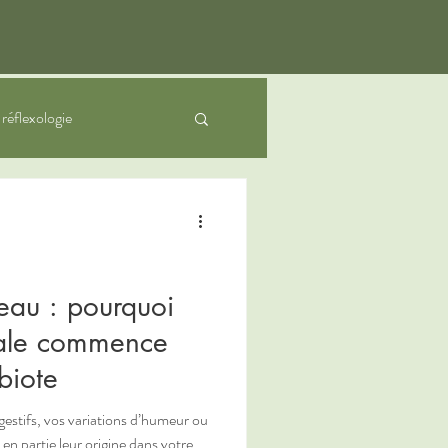
a réflexologie
nfants
veau : pourquoi
bale commence
biote
igestifs, vos variations d’humeur ou
 en partie leur origine dans votre