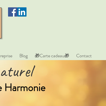
reprise
Blog
🎁Carte cadeau🎁
Contact
aturel
re Harmonie