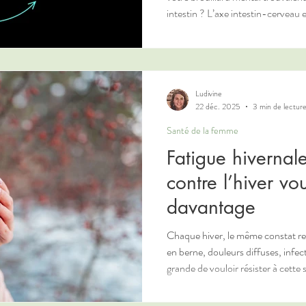
intestin ? L’axe intestin-cerveau est aujourd’hui largement étudié. Il
désigne la communication bidirec
système digestif et le système ner
explique pourquoi un déséquilibre 
Ludivine
22 déc. 2025
3 min de lectur
Santé de la femme
Fatigue hivernale
contre l’hiver vo
davantage
Chaque hiver, le même constat rev
en berne, douleurs diffuses, infect
grande de vouloir résister à cette
rythme inchangé, productivité forcée. Et si cette lutte pe
contre l’hiver était précisément c