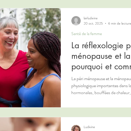
lairludivine
20 oct. 2025
6 min de lectur
Santé de la femme
La réflexologie 
ménopause et l
pourquoi et comm
un accompagnem
La péri ménopause et la ménopaus
physiologique importantes dans la
hormonales, bouffées de chaleur, 
l’humeur, fatigue, sécheresse vagi
douleurs articulaires ou perte de d
symptômes, beaucoup recherchent
complémentaires pour améliorer la
Ludivine