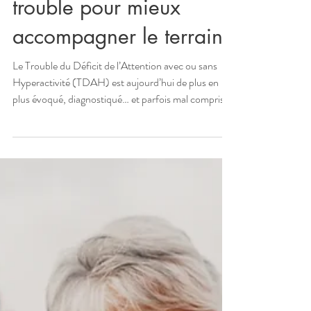
l’adulte : comprendre le
trouble pour mieux
accompagner le terrain
Le Trouble du Déficit de l’Attention avec ou sans
Hyperactivité (TDAH) est aujourd’hui de plus en
plus évoqué, diagnostiqué… et parfois mal compris.
Derrière ce sigle se cachent des réalités très
différentes selon l’âge, le contexte de vie, le sexe, et
surtout selon le terrain individuel. La naturopathie ne
prétend ni diagnostiquer ni traiter le TDAH au sens
médical. Elle propose en revanche une lecture
globale et complémentaire, visant à mieux
comprendre les mécanismes en